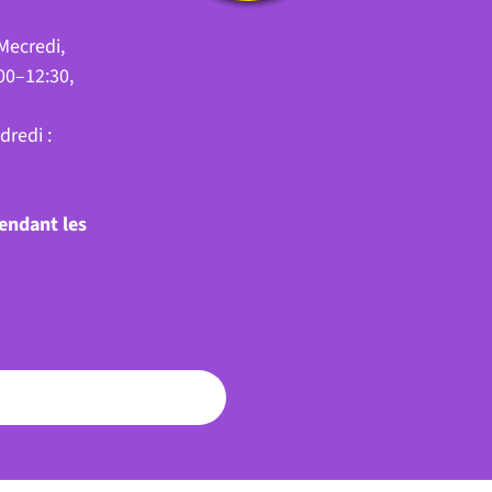
Mecredi,
00–12:30,
dredi :
pendant les