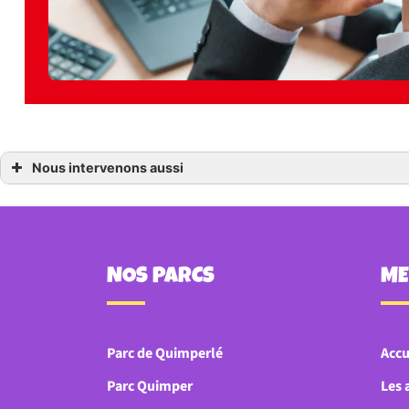
Nous intervenons aussi
Parc de jeux à Quimperlé
Parc de jeux à Ploemeur
Parc de jeux à Hennebont
Parc de jeux à Guidel
Parc de jeux à Lorient
NOS PARCS
M
Parc de Quimperlé
Accu
Parc Quimper
Les 