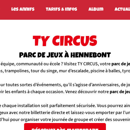
Les Annifs
Tarifs & Infos
Album
Actual
TY CIRCUS
PARC DE JEUX À HENNEBONT
 équipe, communauté ou école ? Visitez TY CIRCUS, votre
parc de 
trampolines, tour du singe, mur d’escalade, piscine à balles, tyrol
toutes sortes d’événements, qu’il s’agisse d’anniversaires, de j
ir les enfants à chaque occasion. Venez découvrir notre
parc de je
e chaque installation soit parfaitement sécurisée. Vous pourrez ain
geux avec notre billetterie directe et laissez-vous emporter par l’u
’hui pour organiser votre journée de groupe et créer des souvenirs