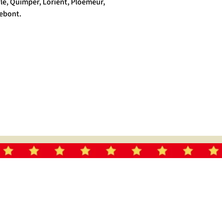
é, Quimper, Lorient, Ploemeur,
ebont.