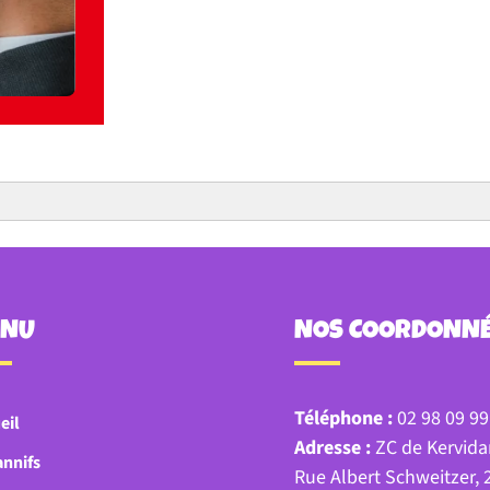
ENU
NOS COORDONN
Téléphone :
02 98 09 99
eil
Adresse :
ZC de Kervida
annifs
Rue Albert Schweitzer,