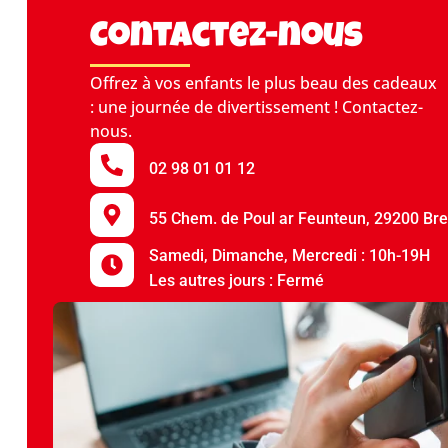
Contactez-nous
Offrez à vos enfants le plus beau des cadeaux
: une journée de divertissement ! Contactez-
nous.
02 98 01 01 12
55 Chem. de Poul ar Feunteun, 29200 Bre
Samedi, Dimanche, Mercredi : 10h-19H
Les autres jours : Fermé