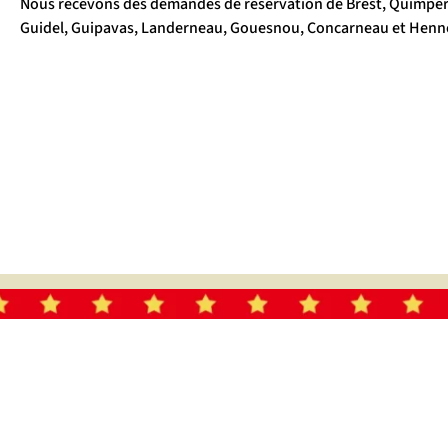
Nous recevons des demandes de réservation de Brest, Quimperl
Guidel, Guipavas, Landerneau, Gouesnou, Concarneau et Henn