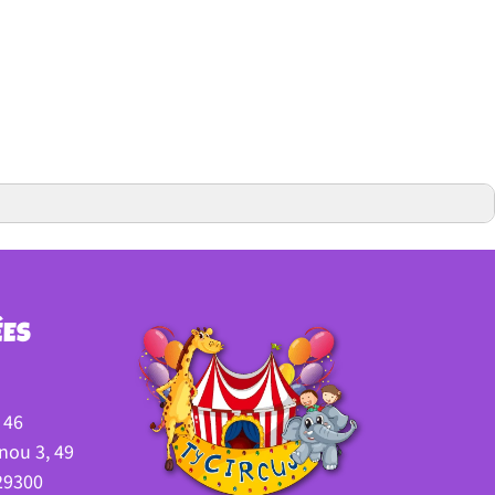
ÉES
 46
nou 3, 49
 29300